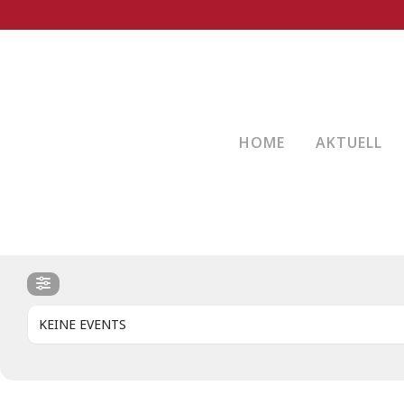
EVENTS VON DIESEM O
FLORIAN HUBER
Tel. 0176 / 24 35 97 30
HOME
AKTUELL
EVENTS VON DIESEM ORGANI
KEINE EVENTS