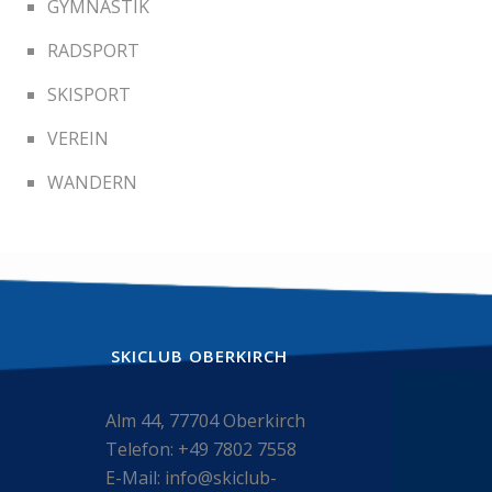
GYMNASTIK
RADSPORT
SKISPORT
VEREIN
WANDERN
SKICLUB OBERKIRCH
Alm 44, 77704 Oberkirch
Telefon: +49 7802 7558
E-Mail: info@skiclub-