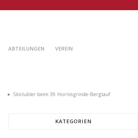
NEUESTE BEITRÄGE
Rennrad-Sommertour führte ins Allgäu
ABTEILUNGEN
VEREIN
Skiclub-Tageswanderung im Nordschwarzwald
Strahlende Kinderaugen beim Aktionstag des Skiclubs
5-Täler-Rennrad-Tour im Nordschwarzwald
Skiclubler beim 39. Hornisgrinde-Berglauf
KATEGORIEN