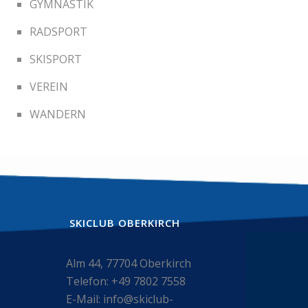
GYMNASTIK
RADSPORT
SKISPORT
VEREIN
WANDERN
SKICLUB OBERKIRCH
Alm 44, 77704 Oberkirch
Telefon: +49 7802 7558
E-Mail: info@skiclub-