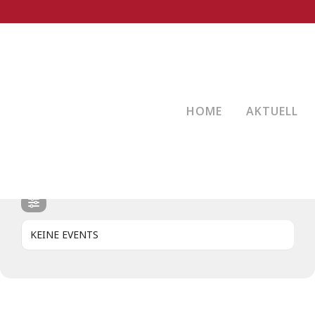
EVENTS AN DIESEM ORT
FORUM AM HFG
Butschbacher Str. 48b, 77704 Oberkirch
HOME
AKTUELL
EVENTS AN DIESEM ORT
KEINE EVENTS