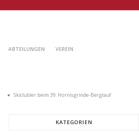
NEUESTE BEITRÄGE
Rennrad-Sommertour führte ins Allgäu
ABTEILUNGEN
VEREIN
Skiclub-Tageswanderung im Nordschwarzwald
Strahlende Kinderaugen beim Aktionstag des Skiclubs
5-Täler-Rennrad-Tour im Nordschwarzwald
Skiclubler beim 39. Hornisgrinde-Berglauf
KATEGORIEN